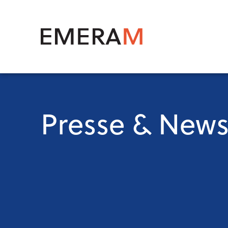
Direkt
zum
Inhalt
Main
navig
Presse & New