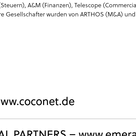
teuern), A&M (Finanzen), Telescope (Commercial)
re Gesellschafter wurden von ARTHOS (M&A) und 
ww.coconet.de
AL PARTNERS – www.emer