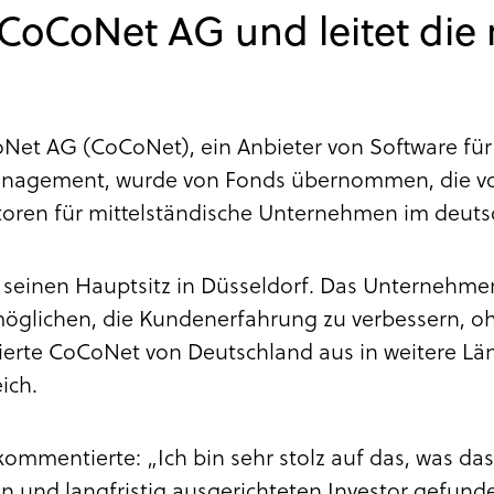
CoCoNet AG und leitet die
Net AG (CoCoNet), ein Anbieter von Software für
Management, wurde von Fonds übernommen, die
toren für mittelständische Unternehmen im deut
einen Hauptsitz in Düsseldorf. Das Unternehmen
rmöglichen, die Kundenerfahrung zu verbessern, 
ierte CoCoNet von Deutschland aus in weitere Länd
ich.
 kommentierte: „Ich bin sehr stolz auf das, was d
nd langfristig ausgerichteten Investor gefunden