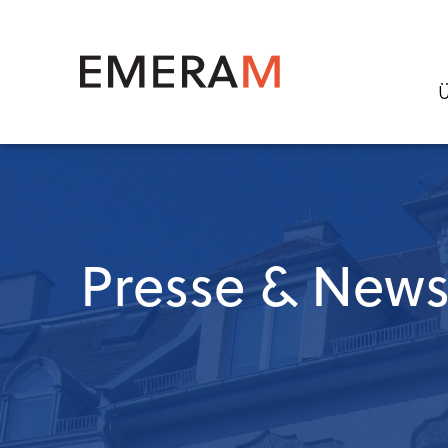
Direkt
zum
Inhalt
Main
naviga
Presse & New