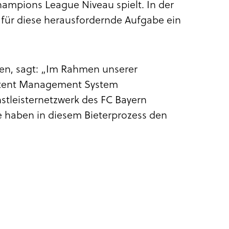
Champions League Niveau spielt. In der
 für diese herausfordernde Aufgabe ein
hen, sagt: „Im Rahmen unserer
Content Management System
stleisternetzwerk des FC Bayern
e haben in diesem Bieterprozess den