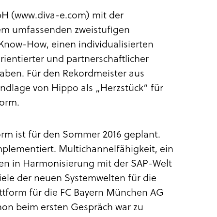
bH (www.diva-e.com) mit der
inem umfassenden zweistufigen
Know-How, einen individualisierten
ientierter und partnerschaftlicher
gaben. Für den Rekordmeister aus
rundlage von Hippo als „Herzstück“ für
form.
orm ist für den Sommer 2016 geplant.
plementiert. Multichannelfähigkeit, ein
ten in Harmonisierung mit der SAP-Welt
iele der neuen Systemwelten für die
lattform für die FC Bayern München AG
Schon beim ersten Gespräch war zu