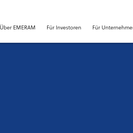
Über EMERAM
Für Investoren
Für Unternehme
ation
s