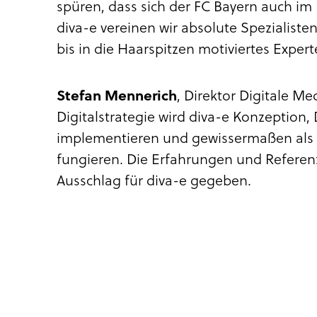
spüren, dass sich der FC Bayern auch im 
diva-e vereinen wir absolute Spezialist
bis in die Haarspitzen motiviertes Exper
Stefan Mennerich
, Direktor Digitale 
Digitalstrategie wird diva-e Konzeptio
implementieren und gewissermaßen als ‚K
fungieren. Die Erfahrungen und Referen
Ausschlag für diva-e gegeben.