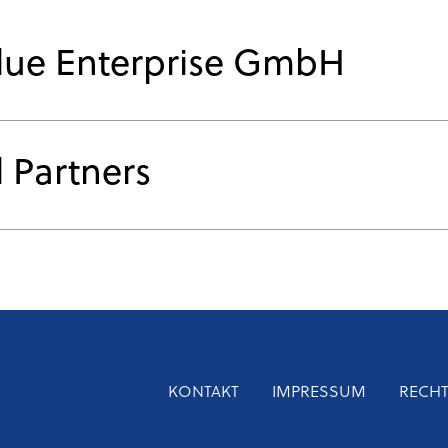
alue Enterprise GmbH
 Partners
Footer
KONTAKT
IMPRESSUM
RECHT
menu