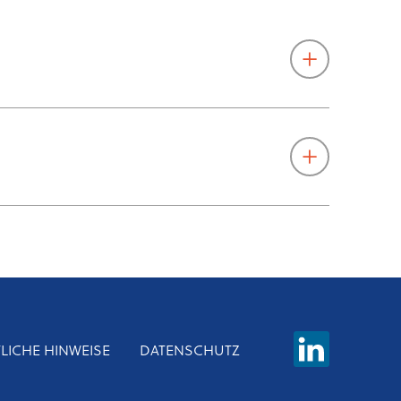
EMERA
LICHE HINWEISE
DATENSCHUTZ
Capital
Partners