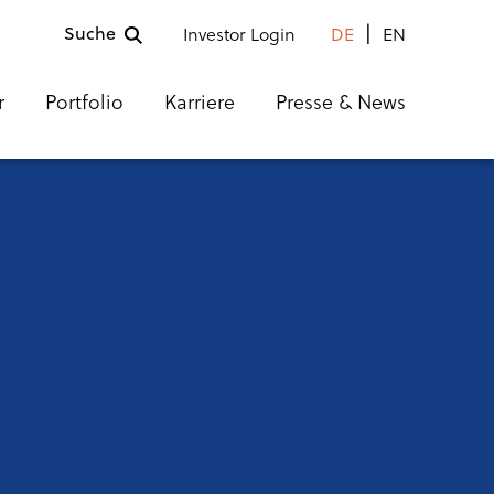
Suche
Investor Login
DE
EN
r
Portfolio
Karriere
Presse & News